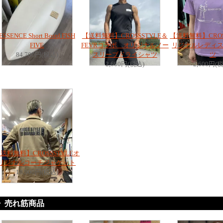
ESSENCE Short Bosrd FISH
【送料無料】CROSSSTYLE＆
【送料無料】CROS
FIVE
FEVRコラボ オリジナルノー
リジナルレディス
84,700円(税込)
スリーブドライシャツ
ツ
2,600円(税込)
2,600円(
送料無料】CROSSSTYLEオ
リジナルコーチジャケット
18,900円(税込)
売れ筋商品