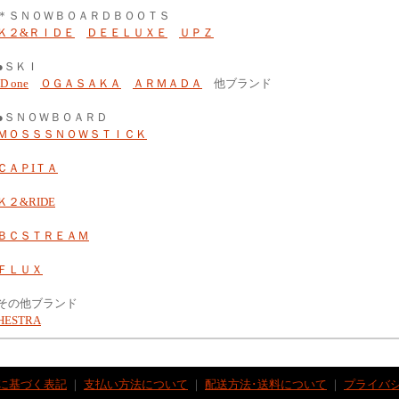
＊ＳＮＯＷＢＯＡＲＤＢＯＯＴＳ
Ｋ２&ＲＩＤＥ
ＤＥＥＬＵＸＥ
ＵＰＺ
●ＳＫＩ
ID one
ＯＧＡＳＡＫＡ
ＡＲＭＡＤＡ
他ブランド
●ＳＮＯＷＢＯＡＲＤ
ＭＯＳＳＳＮＯＷＳＴＩＣＫ
ＣＡＰIＴＡ
Ｋ２&RIDE
ＢＣＳＴＲＥＡＭ
ＦＬＵＸ
その他ブランド
HESTRA
に基づく表記
｜
支払い方法について
｜
配送方法･送料について
｜
プライバ