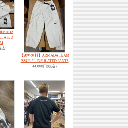
RMADA
SULATED
 M
税込)
【送料無料】ARMADA TEAM
ISSUE 2L INSULATED PANTS
44,000円(税込)