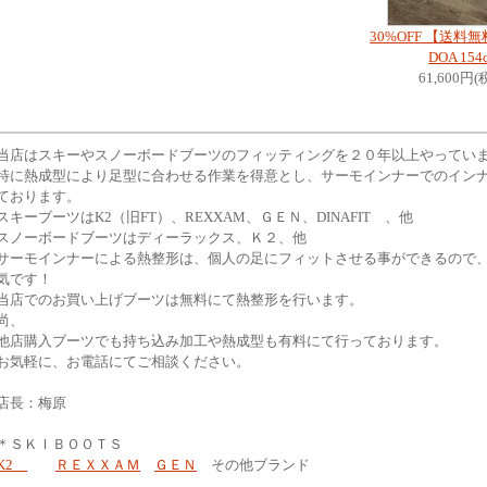
30%OFF 【送料無
DOA 154
61,600円(
当店はスキーやスノーボードブーツのフィッティングを２０年以上やってい
特に熱成型により足型に合わせる作業を得意とし、サーモインナーでのイン
ております。
スキーブーツはK2（旧FT）、REXXAM、ＧＥＮ、DINAFIT 、他
スノーボードブーツはディーラックス、Ｋ２、他
サーモインナーによる熱整形は、個人の足にフィットさせる事ができるので
気です！
当店でのお買い上げブーツは無料にて熱整形を行います。
尚、
他店購入ブーツでも持ち込み加工や熱成型も有料にて行っております。
お気軽に、お電話にてご相談ください。
店長：梅原
＊ＳＫＩＢＯＯＴＳ
K2
ＲＥＸＸＡＭ
ＧＥＮ
その他ブランド