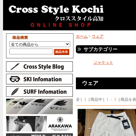
ホーム
>
ウェア
サブカテゴリー
ジャケット
ウェア
全 [
3
] 商品中 [
1
-
3
] 商品を